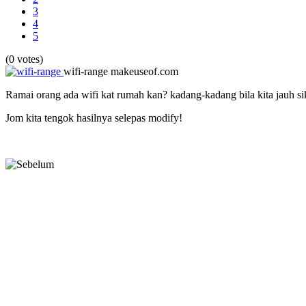
3
4
5
(0 votes)
wifi-range
makeuseof.com
Ramai orang ada wifi kat rumah kan? kadang-kadang bila kita jauh siki
Jom kita tengok hasilnya selepas modify!