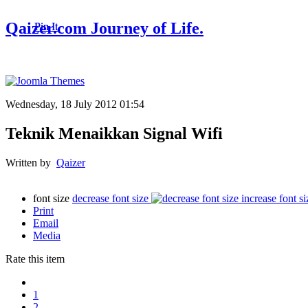
Qaizer.com Journey of Life.
Pin It
Pin It
Wednesday, 18 July 2012 01:54
Teknik Menaikkan Signal Wifi
Written by
Qaizer
font size
decrease font size
increase font si
Print
Email
Media
Rate this item
1
2